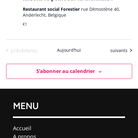
Restaurant social Forestier
rue Démostène 40,
Anderlecht, Belgique
€1
Évènements
précédents
Aujourd’hui
Évènements
suivants
S’abonner au calendrier
MENU
Accueil
A propos