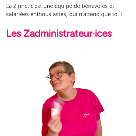
La Zinne, c’est une équipe de bénévoles et
sans lire un seul powerpoint
salariées enthousiastes, qui n’attend que toi !
Les Zadministrateur·ices