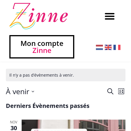
Mon compte
Zinne
Il n’y a pas d’évènements à venir.
À venir
Na
Reche
Recherch
Liste
Sélectionnez
de
et
une
Derniers Évènements passés
vu
date.
navig
Év
NOV
de
30