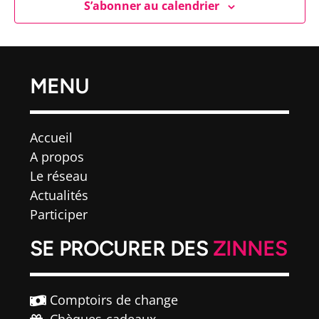
S’abonner au calendrier
vues
Évèn
MENU
Accueil
A propos
Le réseau
Actualités
Participer
SE PROCURER DES
ZINNES
Comptoirs de change