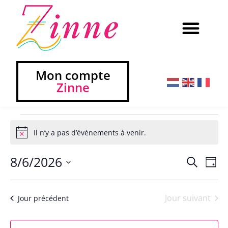
Mon compte
Zinne
Il n’y a pas d’évènements à venir.
Notice
8/6/2026
Na
Reche
Recherch
Jour
Sélectionnez
de
et
une
vu
date.
Jour suivant
navig
Jour précédent
Év
de