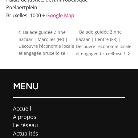
Poelaertplein 1
Bruxelles
,
1000
+ Google Map
Balade guidée Zinne
Balade guidée Zinne
Bazaar | Marolles (FR) |
Bazaar | Centre (FR) |
Découvre l’économie locale
Découvre l’économie locale
et engagée bruxelloise !
et engagée bruxelloise !
MENU
Accueil
A propos
Le réseau
Actualités