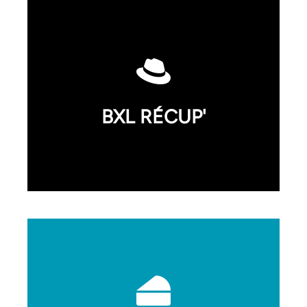
Pop (1090), Moire (1000), Ticky Tacky
(1000), Manneke (1000), Yuman (1060) |
🪵 Instawood (1000) | 🎨 Grafik (1030),
Tandem (1050) | 🏮Ben Artside (1060) |
🎍Urban gardener (1050) | 💍La
Fiancée du Bijoutier (1040) | 🧣Roseline
d’Oreye (1000), Lokal Concept Store
BXL RÉCUP'
(1000) | 🕶Seed (1050), Optique
Arnould (1060)
📚 Pêle-mêle (1000), Nijinski (1050) 👕 La
ritournelle 👗 Kalamity Vintage Store
(1050) 👚 Mimi Gâteau (1020, 1090)