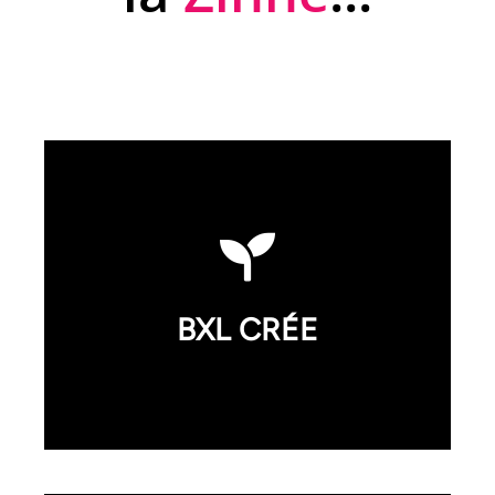
Découvrir le réseau
BXL CRÉE
🎁 Bel’Kdo (1082), Bel’Arte 1000), Belgo