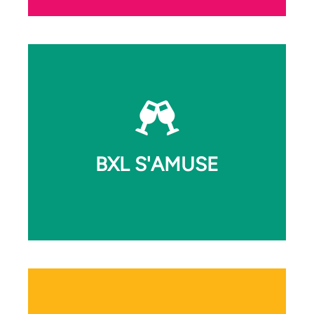
🎨 Grafik (1030) | 🎭 Théâtre Royal de Toone
(1000), Théâtre de la Balsamine (1030) | 📀
72 records (1000), Caroline Music (1000),
Doctor Vinyl (1000), Hospice Records (1000),
Seymour Kassel Records (1000) | 📚
Librairie Météores (1000), Saint-Martin
Bookshop (1000), Tulitu (1000), Jaune (1090),
Librairie de l’ancienne barrière (1090),
Quartier Libre (1180), Les Yeux Gourmands
BXL S'AMUSE
(1060), Novembre (1060), Bimbi Books (1050)
| 🎥 Cinéma Nova (1000), Palace (1000),
Kinograph (1050)
🍻 Boom Café Associatif (1000),
Gansbeek (1000), EDN Bar (1070), Chez
Mon Ex (1060), Le Trac (1160), Dekkera
(1190) 🪜 Escape Prod (1000)