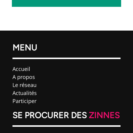
🧁 Atelier de Sylvie (1070) | 💃🏼 Apolo
MENU
(1140) | 🪡 Coulemelle (1090) | 👨‍🍳
HighThècleculinary (1080)
Accueil
A propos
Le réseau
Actualités
Participer
SE PROCURER DES
ZINNES