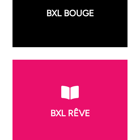
BXL BOUGE
🏊 Les piscines communales (1000,
1020, 1120) | 🧗 Le camp de base (1050)
| 🚴 Cycloperativa, Ateliers roue libre
(1000), Broebel’Air Vitavovélo (1040),
Cicli Fransman (1090)
BXL RÊVE