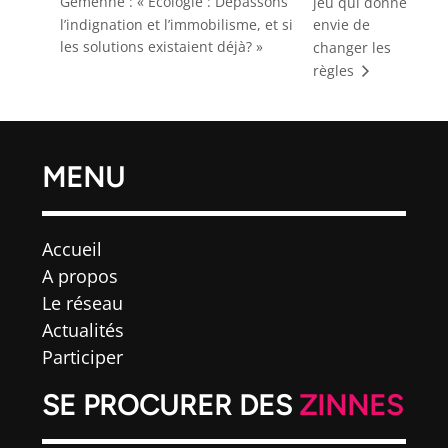
Gemenne : « Ecologie : Dépassons
jeu qui donne
l’indignation et l’immobilisme, et si
envie de
les solutions existaient déjà? »
changer les
règles
MENU
Accueil
A propos
Le réseau
Actualités
Participer
SE PROCURER DES
ZINNES