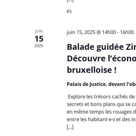
€5
JUIN
juin 15, 2025 @ 14h00
-
16h00
15
Balade guidée Zi
2025
Découvre l’écono
bruxelloise !
Palais de Justice, devant l'o
Explore les trésors cachés de 
secrets et bons plans qui se ca
en même temps les rouages d'
entre les habitant·e·s et des i
[…]