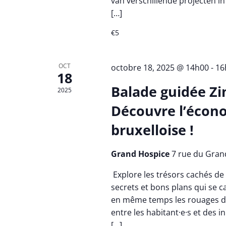
van verschillende projecten in
[…]
€5
OCT
octobre 18, 2025 @ 14h00
-
16
18
Balade guidée Zi
2025
Découvre l’écono
bruxelloise !
Grand Hospice
7 rue du Gran
Explore les trésors cachés de 
secrets et bons plans qui se ca
en même temps les rouages d'
entre les habitant·e·s et des i
[…]