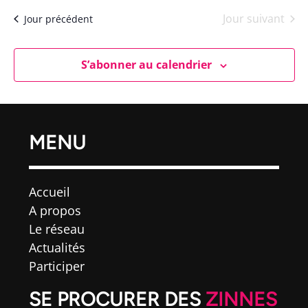
une
vu
date.
Jour suivant
navig
Jour précédent
Év
de
S’abonner au calendrier
vues
Évèn
MENU
Accueil
A propos
Le réseau
Actualités
Participer
SE PROCURER DES
ZINNES