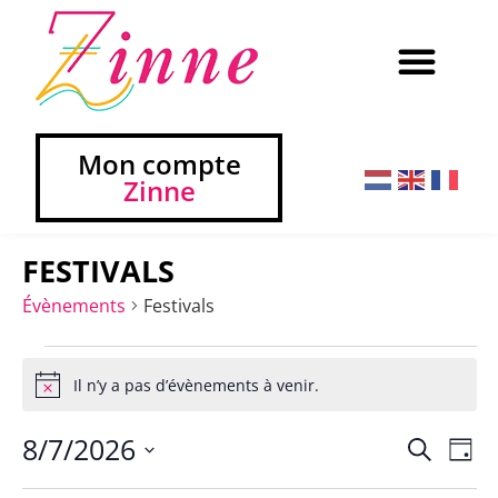
Mon compte
Zinne
FESTIVALS
Évènements
Festivals
Il n’y a pas d’évènements à venir.
Notice
8/7/2026
Na
Reche
Recherch
Jour
Sélectionnez
de
et