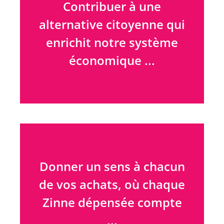
valeurs que signe chacun
Contribuer à une
de nos prestataires
alternative citoyenne qui
Zinne.
enrichit notre système
économique ...
… avec une gestion
citoyenne, toujours plus
Donner un sens à chacun
participative et
de vos achats, où chaque
transparente.
Zinne dépensée compte
...