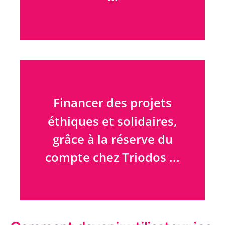
… tel un droit de vote :
vous choisissez les
Financer des projets
commerces que vous
éthiques et solidaires,
soutenez.
grâce à la réserve du
compte chez Triodos ...