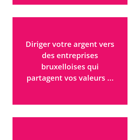
… plutôt que des
marchés internationaux,
Diriger votre argent vers
opaques et lancés dans
des entreprises
la course au profit.
bruxelloises qui
partagent vos valeurs ...
… grâce à la charte de