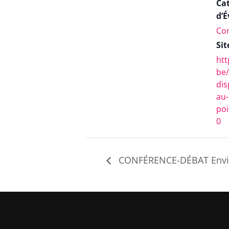
Ca
d’
Co
Sit
htt
be/
dis
au-
poi
0
CONFÉRENCE-DÉBAT Envir