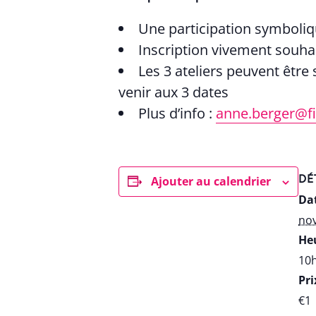
Une participation symboli
Inscription vivement souhai
Les 3 ateliers peuvent être
venir aux 3 dates
Plus d’info :
anne.berger@fi
DÉ
Ajouter au calendrier
Dat
no
Heu
10h
Pri
€1