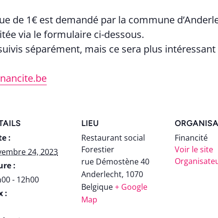
que de 1€ est demandé par la commune d’Anderl
tée via le formulaire ci-dessous.
 suivis séparément, mais ce sera plus intéressant 
nancite.be
TAILS
LIEU
ORGANISA
e :
Restaurant social
Financité
Forestier
Voir le site
vembre 24, 2023
Organisate
rue Démostène 40
re :
Anderlecht
,
1070
00 - 12h00
Belgique
+ Google
x :
Map