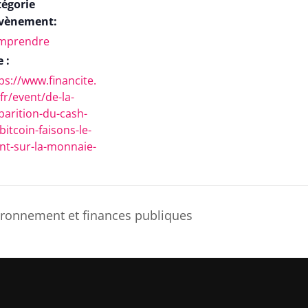
tégorie
Évènement:
mprendre
e :
ps://www.financite.
fr/event/de-la-
parition-du-cash-
bitcoin-faisons-le-
nt-sur-la-monnaie-
onnement et finances publiques