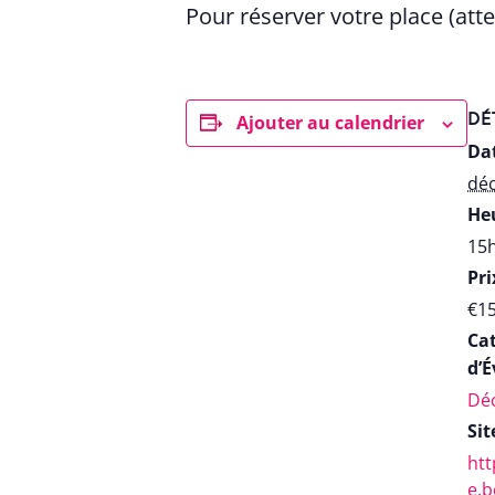
Pour réserver votre place (atten
DÉ
Ajouter au calendrier
Dat
dé
Heu
15h
Pri
€1
Ca
d’
Déc
Sit
htt
e.b