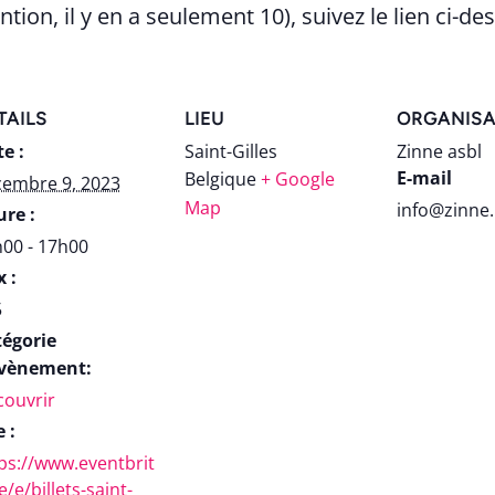
tion, il y en a seulement 10), suivez le lien ci-de
TAILS
LIEU
ORGANISA
e :
Saint-Gilles
Zinne asbl
E-mail
Belgique
+ Google
cembre 9, 2023
Map
info@zinne.
re :
00 - 17h00
x :
5
tégorie
Évènement:
ouvrir
e :
ps://www.eventbrit
e/e/billets-saint-