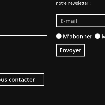
notre newsletter !
S
M'abonner
M
Envoyer
us contacter