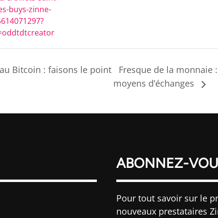
les-buys-zinne-
5614071297?
=oddtdtcreator
u Bitcoin : faisons le point
Fresque de la monnaie : h
moyens d’échanges
ABONNEZ-VOU
Pour tout savoir sur le pr
nouveaux prestataires Z