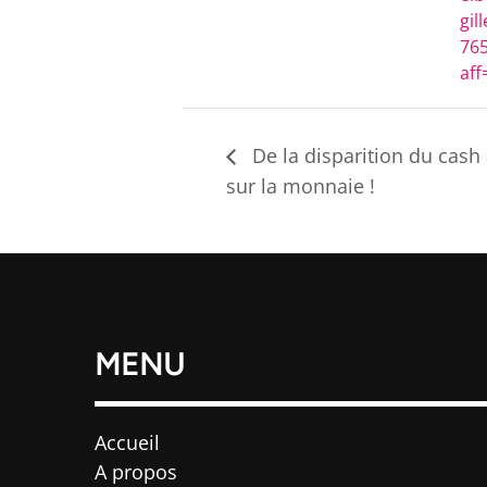
gil
76
aff
De la disparition du cash a
sur la monnaie !
MENU
Accueil
A propos