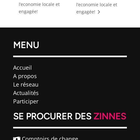
l’economie locale et
l’economie locale et
engagée!
engagée!
MENU
Accueil
A propos
Le réseau
Actualités
Participer
SE PROCURER DES
ZINNES
Comptoirs de change