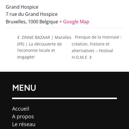
Grand Hospice
7 rue du Grand Hospice
Bruxelles
,
1000
Belgique
+ Google Map
Fresque de la monnaie :
ZINNE BAZAAR | Marolles
(FR) | La découverte de
création, histoire et
l’economie locale et
alternatives – Festival
engagée!
H.O.M.E
MENU
Accueil
A propos
Le réseau