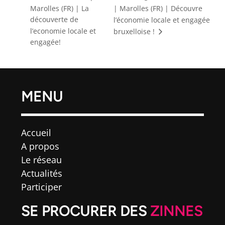
Marolles (FR) | La
| Marolles (FR) | Découvre
découverte de
l’économie locale et engagée
l’economie locale et
bruxelloise !
engagée!
MENU
Accueil
A propos
Le réseau
Actualités
Participer
SE PROCURER DES
ZINNES