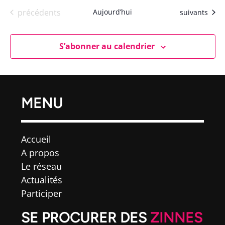
Évènements
précédents
Aujourd’hui
Évènements
suivants
S’abonner au calendrier
MENU
Accueil
A propos
Le réseau
Actualités
Participer
SE PROCURER DES
ZINNES