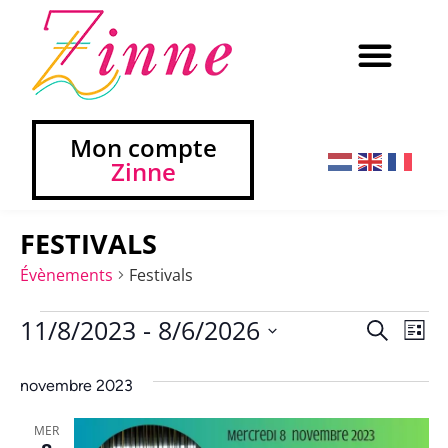
Mon compte
Zinne
FESTIVALS
Évènements
Festivals
11/8/2023
 - 
8/6/2026
Na
Reche
Recherch
Liste
Sélectionnez
de
et
une
novembre 2023
vu
date.
navig
Év
MER