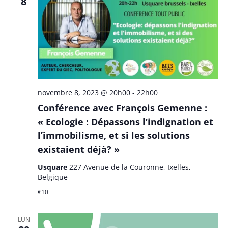
de
8
vues
Évèn
novembre 8, 2023 @ 20h00
-
22h00
Conférence avec François Gemenne :
« Ecologie : Dépassons l’indignation et
l’immobilisme, et si les solutions
existaient déjà? »
Usquare
227 Avenue de la Couronne, Ixelles,
Belgique
€10
LUN