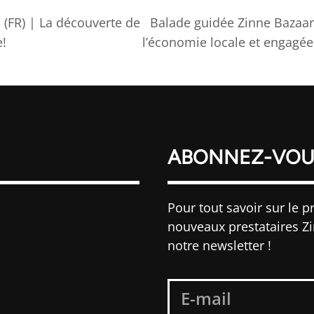
(FR) | La découverte de
Balade guidée Zinne Bazaar
e!
l’économie locale et engagée
ABONNEZ-VOU
Pour tout savoir sur le pr
nouveaux prestataires Z
notre newsletter !