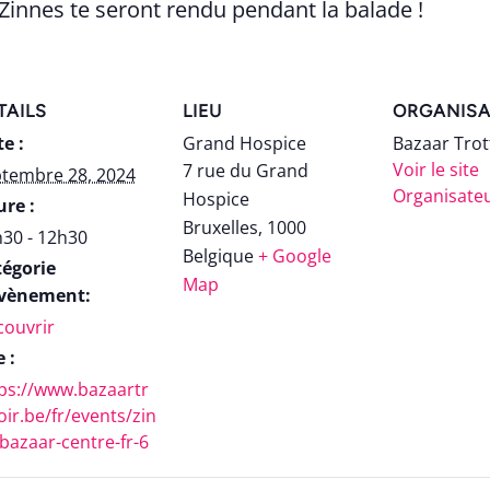
 Zinnes te seront rendu pendant la balade !
TAILS
LIEU
ORGANISA
e :
Grand Hospice
Bazaar Trot
Voir le site
7 rue du Grand
tembre 28, 2024
Organisate
Hospice
re :
Bruxelles
,
1000
30 - 12h30
Belgique
+ Google
tégorie
Map
Évènement:
ouvrir
e :
ps://www.bazaartr
oir.be/fr/events/zin
bazaar-centre-fr-6