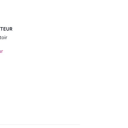
TEUR
toir
ur