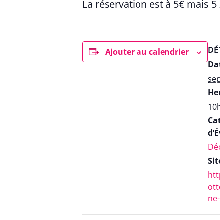
La réservation est à 5€ mais 5
DÉ
Ajouter au calendrier
Dat
sep
Heu
10h
Ca
d’
Déc
Sit
htt
ott
ne-