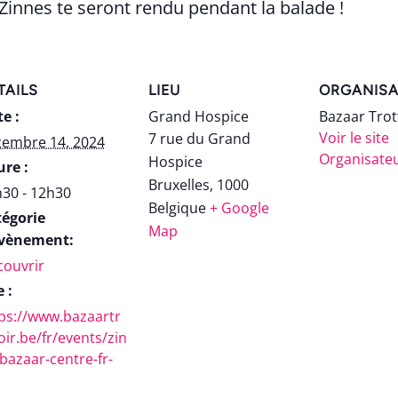
 Zinnes te seront rendu pendant la balade !
TAILS
LIEU
ORGANISA
e :
Grand Hospice
Bazaar Trot
Voir le site
7 rue du Grand
cembre 14, 2024
Organisate
Hospice
re :
Bruxelles
,
1000
30 - 12h30
Belgique
+ Google
tégorie
Map
Évènement:
ouvrir
e :
ps://www.bazaartr
oir.be/fr/events/zin
bazaar-centre-fr-