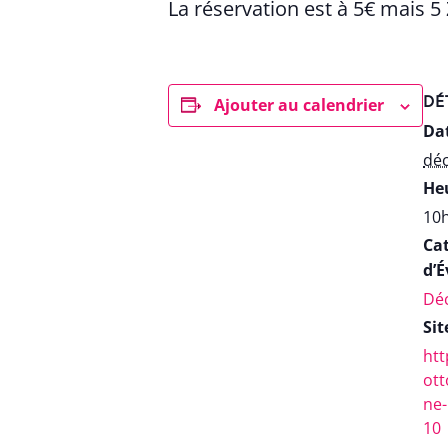
La réservation est à 5€ mais 5
DÉ
Ajouter au calendrier
Dat
dé
Heu
10h
Ca
d’
Déc
Sit
htt
ott
ne-
10