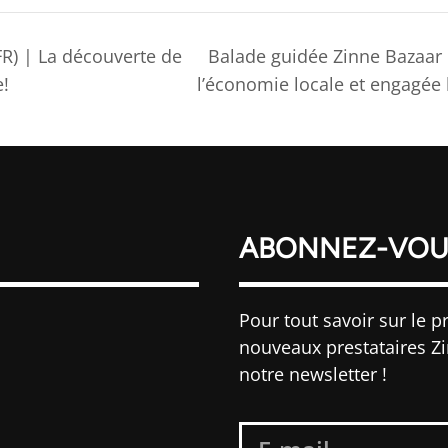
R) | La découverte de
Balade guidée Zinne Bazaar 
e!
l’économie locale et engagée 
ABONNEZ-VOU
Pour tout savoir sur le pr
nouveaux prestataires Z
notre newsletter !