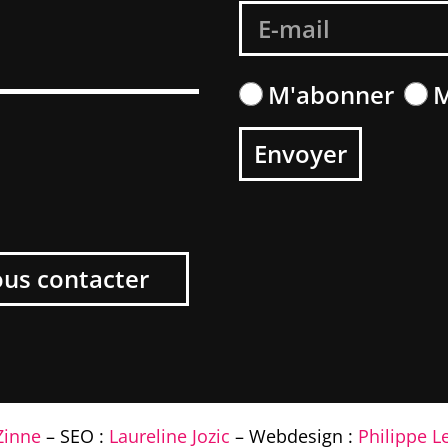
S
M'abonner
M
Envoyer
us contacter
Zinne
– SEO :
Laureline Jozic
– Webdesign :
Philippe L