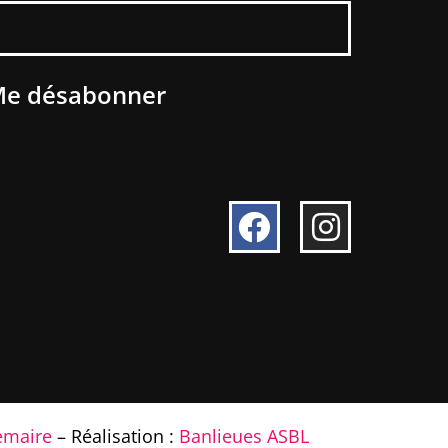
e désabonner
emaire
– Réalisation :
Banlieues ASBL