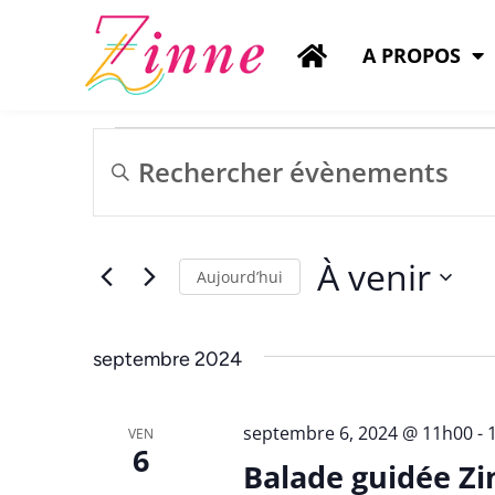
A PROPOS
Recherche
Saisir
mot-
et
clé.
Rechercher
navigation
Évènements
par
À venir
de
mot-
Aujourd’hui
clé.
vues
Sélectionnez
une
date.
Évènements
septembre 2024
septembre 6, 2024 @ 11h00
-
VEN
6
Balade guidée Zi